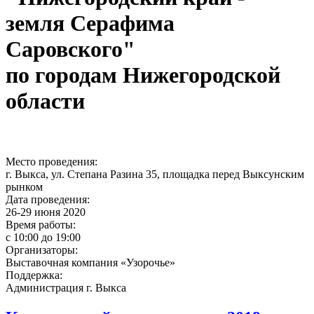
земля Серафима
Саровского"
по городам Нижегородской
области
Место проведения:
SISO20-
г. Выкса, ул. Степана Разина 35, площадка перед Выксунским
0012_GR_withLogos_UFI_SISO_F_previ
рынком
Дата проведения:
(1).jpg
26-29 июня 2020
Время работы:
с 10:00 до 19:00
Организаторы:
Выставочная компания «Узорочье»
Поддержка:
Администрация г. Выкса