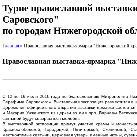
Турне православной выставк
Саровского"
по городам Нижегородской об
Главная
» Православная выставка-ярмарка "Нижегородский кра
Вы здесь
Православная выставка-ярмарка "Нижег
С 12 по 16 июля 2018 года по благословению Митрополита Ниж
Серафима Саровского». Выставочная экспозиция разместится в 
Церемония официального открытия выставки-ярмарки состоится 
и Макария Унженского из церкви во имя прп. Варнавы Ветлужск
святыней будут совершаться молебны.
В выставочной экспозиции примут участие храмы и монастыри 
Краснослободской, Городецкой, Пятигорской, Скопинской, С
местночтимые святыни, церковная утварь, именные иконы, сувен