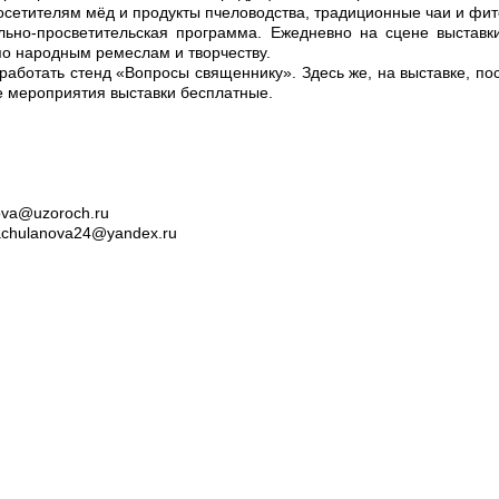
осетителям мёд и продукты пчеловодства, традиционные чаи и фит
льно-просветительская программа. Ежедневно на сцене выставки
по народным ремеслам и творчеству.
ботать стенд «Вопросы священнику». Здесь же, на выставке, пос
се мероприятия выставки бесплатные.
va@uzoroch.ru
tachulanova24@yandex.ru