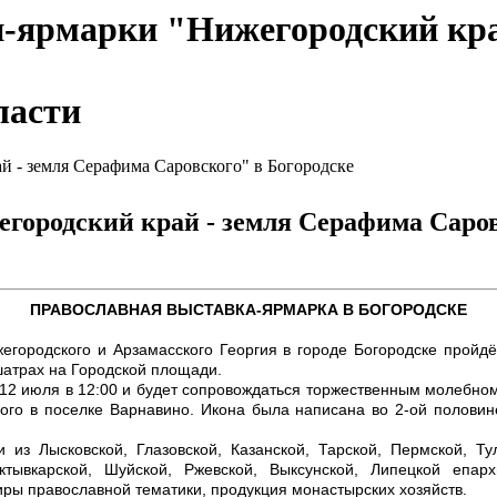
и-ярмарки "Нижегородский кра
ласти
й - земля Серафима Саровского" в Богородске
ородский край - земля Серафима Саров
ПРАВОСЛАВНАЯ ВЫСТАВКА-ЯРМАРКА В БОГОРОДСКЕ
егородского и Арзамасского Георгия в городе Богородске пройдё
шатрах на Городской площади.
12 июля в 12:00 и будет сопровождаться торжественным молебно
ого в поселке Варнавино. Икона была написана во 2-ой половине
из Лысковской, Глазовской, Казанской, Тарской, Пермской, Тул
ыктывкарской, Шуйской, Ржевской, Выксунской, Липецкой епар
иры православной тематики, продукция монастырских хозяйств.