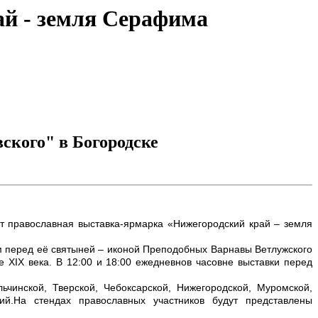
й - земля Серафима
ского" в Богородске
т православная выставка-ярмарка «Нижегородский край – земля
м перед её святыней – иконой
Преподобных Варнавы Ветлужского
 XIX века. В 12:00 и 18:00 ежедневнов часовне выставки перед
ьчинской, Тверской, Чебоксарской, Нижегородской, Муромской,
хий.На стендах православных участников будут представлены