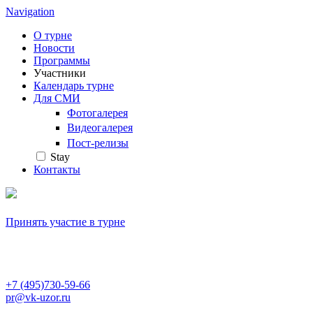
Navigation
О турне
Новости
Программы
Участники
Календарь турне
Для СМИ
Фотогалерея
Видеогалерея
Пост-релизы
Stay
Контакты
Принять участие в турне
+7 (495)730-59-66
pr@vk-uzor.ru