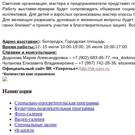
Светские организации, мастера и предприниматели представят п
Работу выставки-ярмарки будет сопровождать обширная социа
коллективов. Для детей и взрослых организованы мастер-классы 
Для желающих разрешить духовные и жизненные вопросы будет ра
своих близких* и принять участие в благотворительных акциях. В
Адрес выставки:
г. Богородск, Городская площадь.
Время работы:
12- 15 июля 10:00-19:00; 16 июля 10:00-17:00.
Справки и консультации:
Додонова Мария Александровна – +7 (902) 683-46-77;
ma_dodono
Чуланова Елизавета Владимировна – +7 (987) 742-28-36;
elizave
Официальный сайт ВК «Узорочье»:
http://vk-uzor.ru
*Количество книг ограничено
Навигация
Социально-просветительская программа
Культурно-развлекательная программа
Фото-галерея
Видео-галерея
Специальные акции
vk-uzor.ru