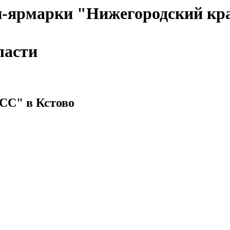
и-ярмарки "Нижегородский кра
ласти
СС" в Кстово