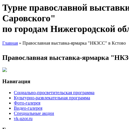
Турне православной выставк
Саровского"
по городам Нижегородской об
Главная
» Православная выставка-ярмарка "НКЗСС" в Кстово
Вы здесь
Православная выставка-ярмарка "НКЗ
Навигация
Социально-просветительская программа
Культурно-развлекательная программа
Фото-галерея
Видео-галерея
Специальные акции
vk-uzor.ru