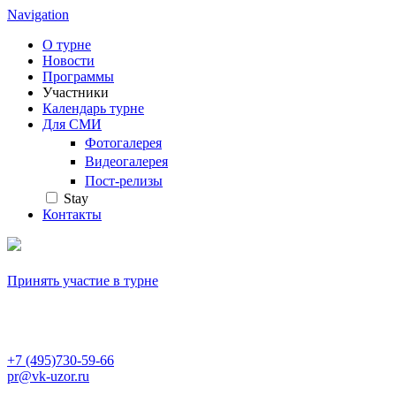
Navigation
О турне
Новости
Программы
Участники
Календарь турне
Для СМИ
Фотогалерея
Видеогалерея
Пост-релизы
Stay
Контакты
Принять участие в турне
+7 (495)730-59-66
pr@vk-uzor.ru